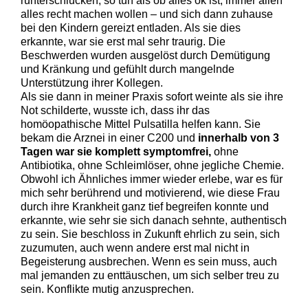
runterschlucken, so tun als ob alles ok ist, immer allen
alles recht machen wollen – und sich dann zuhause
bei den Kindern gereizt entladen. Als sie dies
erkannte, war sie erst mal sehr traurig. Die
Beschwerden wurden ausgelöst durch Demütigung
und Kränkung und gefühlt durch mangelnde
Unterstützung ihrer Kollegen.
Als sie dann in meiner Praxis sofort weinte als sie ihre
Not schilderte, wusste ich, dass ihr das
homöopathische Mittel Pulsatilla helfen kann. Sie
bekam die Arznei in einer C200 und
innerhalb von 3
Tagen war sie komplett symptomfrei,
ohne
Antibiotika, ohne Schleimlöser, ohne jegliche Chemie.
Obwohl ich Ähnliches immer wieder erlebe, war es für
mich sehr berührend und motivierend, wie diese Frau
durch ihre Krankheit ganz tief begreifen konnte und
erkannte, wie sehr sie sich danach sehnte, authentisch
zu sein. Sie beschloss in Zukunft ehrlich zu sein, sich
zuzumuten, auch wenn andere erst mal nicht in
Begeisterung ausbrechen. Wenn es sein muss, auch
mal jemanden zu enttäuschen, um sich selber treu zu
sein. Konflikte mutig anzusprechen.