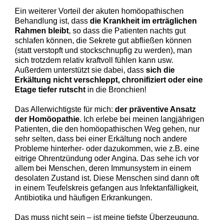
Ein weiterer Vorteil der akuten homöopathischen
Behandlung ist, dass
die Krankheit im erträglichen
Rahmen bleibt
, so dass die Patienten nachts gut
schlafen können, die Sekrete gut abfließen können
(statt verstopft und stockschnupfig zu werden), man
sich trotzdem relativ kraftvoll fühlen kann usw.
Außerdem unterstützt sie dabei, dass
sich die
Erkältung nicht verschleppt, chronifiziert oder eine
Etage tiefer rutscht
in die Bronchien!
Das Allerwichtigste für mich:
der präventive Ansatz
der Homöopathie
. Ich erlebe bei meinen langjährigen
Patienten, die den homöopathischen Weg gehen, nur
sehr selten, dass bei einer Erkältung noch andere
Probleme hinterher- oder dazukommen, wie z.B. eine
eitrige Ohrentzündung oder Angina. Das sehe ich vor
allem bei Menschen, deren Immunsystem in einem
desolaten Zustand ist. Diese Menschen sind dann oft
in einem Teufelskreis gefangen aus Infektanfälligkeit,
Antibiotika und häufigen Erkrankungen.
Das muss nicht sein – ist meine tiefste Überzeugung.