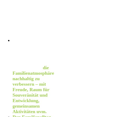
Entwicklung,
Wachstum, Aufblühen
und sich Öffnen. Nur
so können Deine
Kinder mit dem
Bauplan ihrer Seele in
Kontakt kommen.
Mehr Freude ins
Leben mit Deinen
Kindern zu bringen,
die gemeinsame Zeit
mit Deinen Kindern zu
genießen – und
die
Familienatmosphäre
nachhaltig zu
verbessern – mit
Freude, Raum für
Souveränität und
Entwicklung,
gemeinsamen
Aktivitäten uvm.