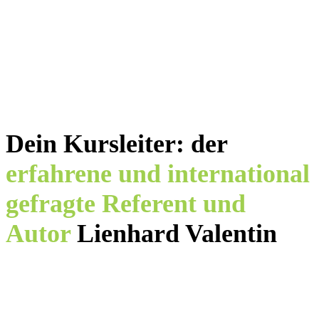
Bequem von daheim aus – an den Tagen und zu
den Uhrzeiten, an denen Du Zeit dafür hast
(z.B. wenn Deine Kinder schlafen oder im
Kindergarten sind). Und trotzdem bist Du nicht
auf Dich allein gestellt, denn du erhälst Zugang
zu unserer
exklusiven Facebookgruppe.
Dein Kursleiter: der
erfahrene und international
gefragte Referent und
Autor
Lienhard Valentin