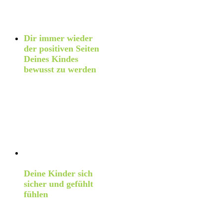
Verhalten nicht mehr
notwendig ist.
Dir immer wieder
der positiven Seiten
Deines Kindes
bewusst zu werden
–
denn unser Gehirn
neigt leider dazu, sich
eher auf die schlechten
Seiten zu
konzentrieren (und das
spüren unsere Kinder,
auch unbewusst).
Wie das alles dazu
führen wird, dass
Deine Kinder sich
sicher und gefühlt
fühlen
– eine wichtige
Voraussetzung für eine
gesunde Bindung, für