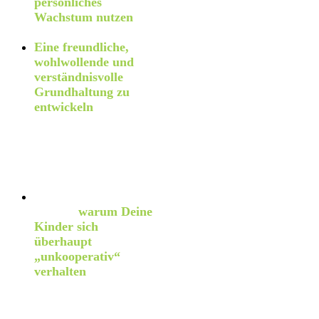
persönliches
Wachstum nutzen
kannst.
Eine freundliche,
wohlwollende und
verständnisvolle
Grundhaltung zu
entwickeln
– auch Dir
selbst gegenüber (denn
eine kritische Haltung
Dir selbst gegenüber
erzeugt nur
zusätzlichen Stress).
Ursachen dafür
kennen,
warum Deine
Kinder sich
überhaupt
„unkooperativ“
verhalten
– und damit
Möglichkeiten kennen,
die Situation so zu
ändern, dass dieses