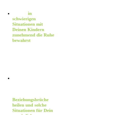
finden (nicht nur) im
Familienalltag.
Wie Du
in
schwierigen
Situationen mit
Deinen Kindern
zunehmend die Ruhe
bewahrst
– um die
Situationen besonnen,
respektvoll &
konstruktiv zu lösen
(statt automatisch und
oft wenig konstruktiv
zu reagieren).
Was Du machen
kannst, wenn Dir das
mal nicht gelungen ist
– wie Du
Beziehungsbrüche
heilen und solche
Situationen für Dein