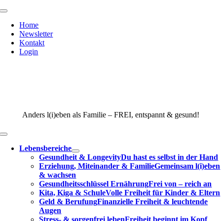
Zum
Toggle
Inhalt
Navigation
Home
springen
Newsletter
Kontakt
Login
Anders l(i)eben als Familie – FREI, entspannt & gesund!
Toggle
Navigation
Lebensbereiche
Gesundheit & Longevity
Du hast es selbst in der Hand
Erziehung, Miteinander & Familie
Gemeinsam l(i)eben
& wachsen
Gesundheitsschlüssel Ernährung
Frei von – reich an
Kita, Kiga & Schule
Volle Freiheit für Kinder & Eltern
Geld & Berufung
Finanzielle Freiheit & leuchtende
Augen
Stress- & sorgenfrei leben
Freiheit beginnt im Kopf