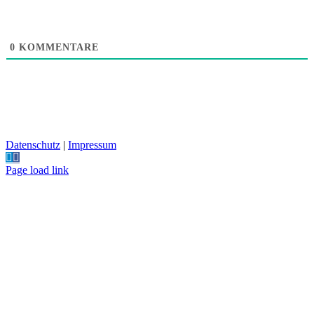
0
KOMMENTARE
Datenschutz
|
Impressum
YouTube
Telegram
Facebook
Page load link
Nach
oben